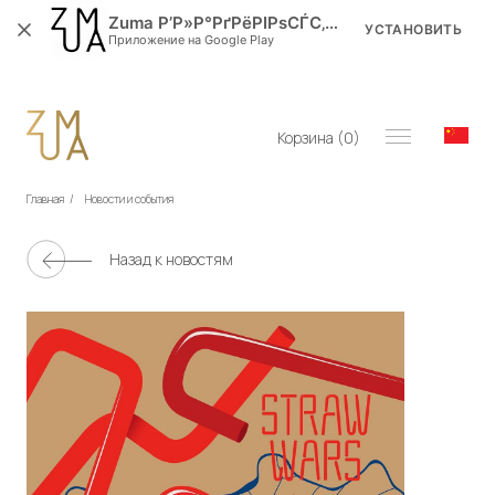
Zuma Р’Р»Р°РґРёРІРѕСЃС‚РѕРє
УСТАНОВИТЬ
Приложение на Google Play
Корзина (
0
)
Главная
/
Новости и события
Назад к новостям