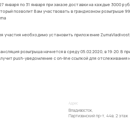
27 января по 31 января при заказе доставки на каждые 3000 ру
торый позволит Вам участвовать в грандиозном розыгрыше 99
uma
я участия необходимо установить приложение ZumaVladivosto
ансляция розыгрыша начнется в среду 05.02.2020, в 19:20. В 
лучит push-уведомление с on-line ссылкой для отслеживания 
Адрес
Владивосток,
Партизанский пр-т, 44в, 2 этаж