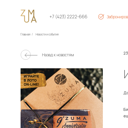
+7 (423) 2222-666
Заброниров
Главная
/
Новости и события
23
Назад к новостям
До
Би
ещ