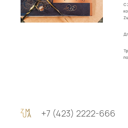
С 
ко
Z
Дл
Тр
по
+7 (423) 2222-666