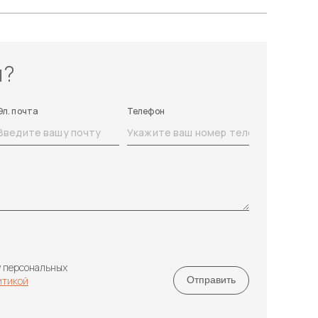
ы?
Эл. почта
Телефон
у персональных
итикой