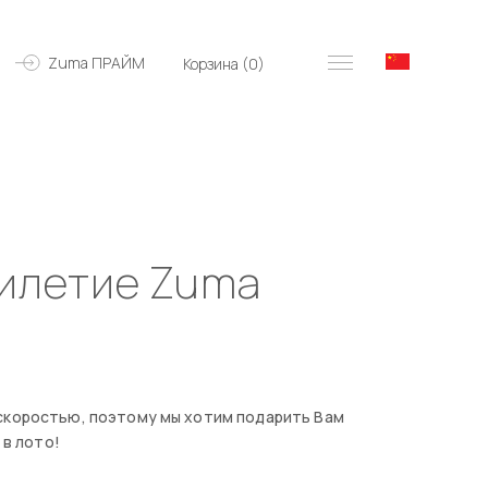
Zuma ПРАЙМ
Корзина (
0
)
тилетие Zuma
 скоростью, поэтому мы хотим подарить Вам
 в лото!