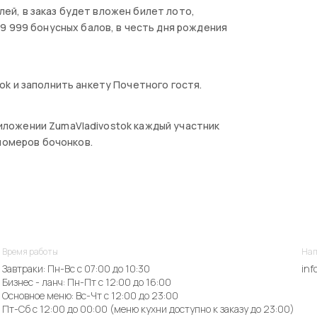
блей, в заказ будет вложен билет лото,
9 999 бонусных балов, в честь дня рождения
k и заполнить анкету Почетного гостя.
приложении ZumaVladivostok каждый участник
номеров бочонков.
Время работы
Нап
Завтраки: Пн-Вс с 07:00 до 10:30
inf
Бизнес - ланч: Пн-Пт с 12:00 до 16:00
Основное меню: Вс-Чт с 12:00 до 23:00
Пт-Сб с 12:00 до 00:00 (меню кухни доступно к заказу до 23:00)