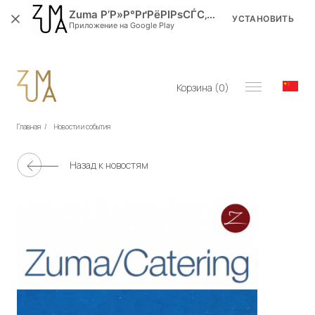
Zuma Р’Р»Р°РґРёРІРѕСЃС‚РѕРє
УСТАНОВИТЬ
Приложение на Google Play
Корзина (
0
)
Главная
/
Новости и события
Назад к новостям