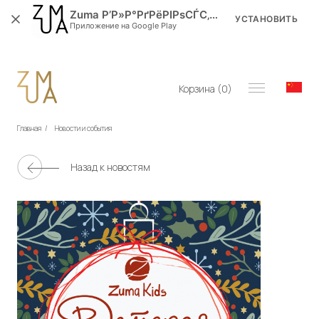
Zuma Р’Р»Р°РґРёРІРѕСЃС‚РѕРє
УСТАНОВИТЬ
Приложение на Google Play
Корзина (
0
)
Главная
/
Новости и события
Назад к новостям