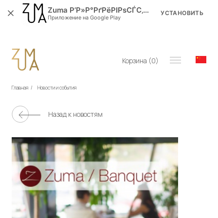
Zuma Р’Р»Р°РґРёРІРѕСЃС‚РѕРє
УСТАНОВИТЬ
Приложение на Google Play
Корзина (
0
)
Главная
/
Новости и события
Назад к новостям