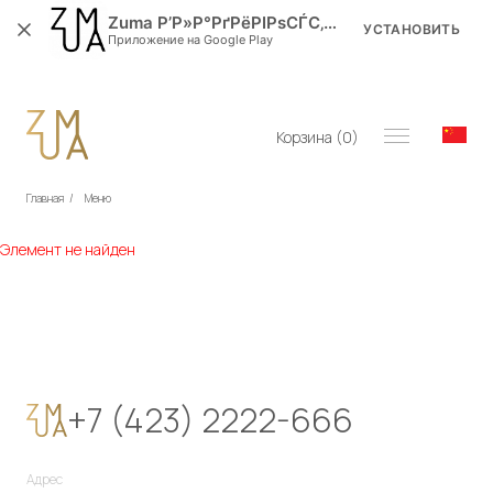
Zuma Р’Р»Р°РґРёРІРѕСЃС‚РѕРє
УСТАНОВИТЬ
Приложение на Google Play
Корзина (
0
)
Главная
/
Меню
Элемент не найден
+7 (423) 2222-666
Адрес