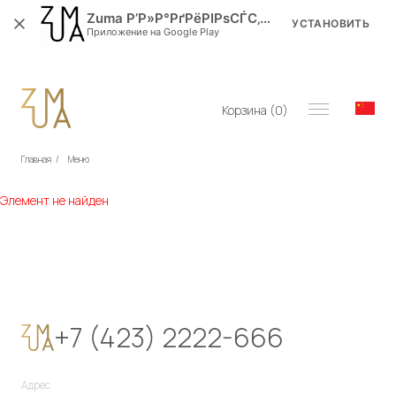
Zuma Р’Р»Р°РґРёРІРѕСЃС‚РѕРє
УСТАНОВИТЬ
Приложение на Google Play
Корзина (
0
)
Главная
/
Меню
Элемент не найден
+7 (423) 2222-666
Адрес