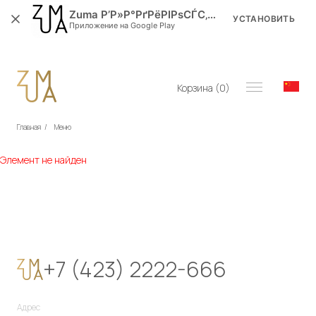
Zuma Р’Р»Р°РґРёРІРѕСЃС‚РѕРє
УСТАНОВИТЬ
Приложение на Google Play
Корзина (
0
)
Главная
/
Меню
Элемент не найден
+7 (423) 2222-666
Адрес