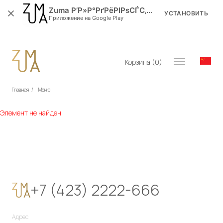
Zuma Р’Р»Р°РґРёРІРѕСЃС‚РѕРє
УСТАНОВИТЬ
Приложение на Google Play
Корзина (
0
)
Главная
/
Меню
Элемент не найден
+7 (423) 2222-666
Адрес