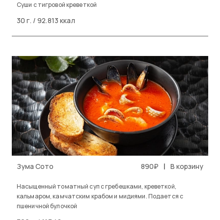
Cуши с тигровой креветкой
30 г. / 92.813 ккал
|
Зума Сото
890₽
В корзину
Насыщенный томатный суп с гребешками, креветкой,
кальмаром, камчатским крабом и мидиями. Подается с
пшеничной булочкой