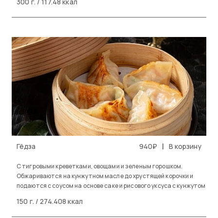
300 г. / 117.48 ккал
|
Гёдза
940₽
В корзину
С тигровыми креветками, овощами и зеленым горошком.
Обжариваются на кунжутном масле до хрустящей корочки и
подаются с соусом на основе саке и рисового уксуса с кунжутом
150 г. / 274.408 ккал