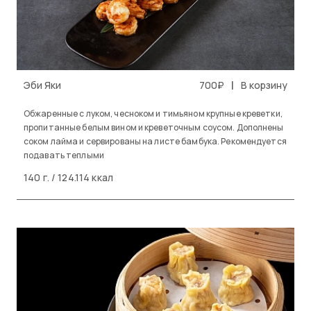
|
Эби Яки
700₽
В корзину
Обжаренные с луком, чесноком и тимьяном крупные креветки,
пропитанные белым вином и креветочным соусом. Дополнены
соком лайма и сервированы на листе бамбука. Рекомендуется
подавать теплыми
140 г. / 124.114 ккал