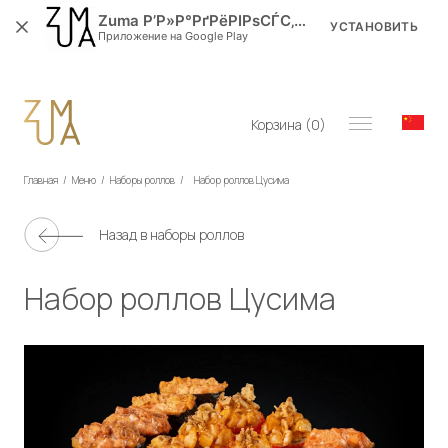
Zuma Р’Р»Р°РґРёРІРѕСЃС‚РѕРє
УСТАНОВИТЬ
Приложение на Google Play
Корзина (
0
)
Главная
/
Меню
/
Наборы роллов
/
Набор роллов Цусима
Назад в
наборы роллов
Набор роллов Цусима