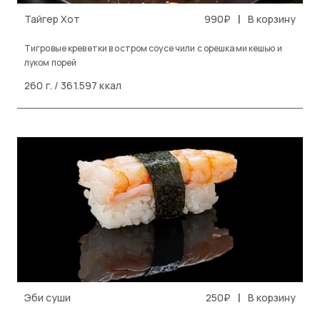
|
Тайгер Хот
990₽
В корзину
Тигровые креветки в остром соусе чили с орешками кешью и
луком порей
260 г. / 361.597 ккал
|
Эби суши
250₽
В корзину