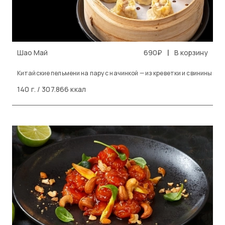
|
Шао Май
690₽
В корзину
Китайские пельмени на пару с начинкой — из креветки и свинины
140 г. / 307.866 ккал