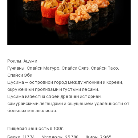
Роллы: Ацуми
Гунканы: Спайси Магуро, Спайси Сякэ, Спайси Тако,
Спайси Эби
Цусима — островной город между Японией и Кореей,
окружённый проливами и густыми лесами.
Цусима известна своей древней историей,
самурайскими легендами и ощущением удалённости от
больших мегаполисов.
Пищевая ценность в 100г.
Белки: 11.374
Углеводы: 25.388
Жиры: 7.965