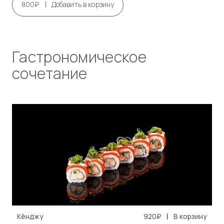
|
800₽
Добавить в корзину
Гастрономическое
сочетание
|
Кёнджу
920₽
В корзину