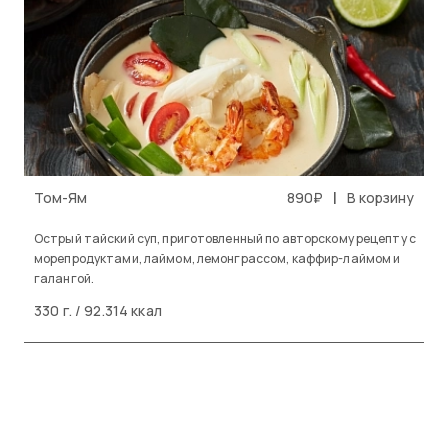
|
Том-Ям
890₽
В корзину
Острый тайский суп, приготовленный по авторскому рецепту с
морепродуктами, лаймом, лемонграссом, каффир-лаймом и
галангой.
330 г. / 92.314 ккал