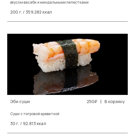
вкусом васаби и миндальными лепестками
200 г. / 359.282 ккал
|
Эби суши
250₽
В корзину
Cуши с тигровой креветкой
30 г. / 92.813 ккал