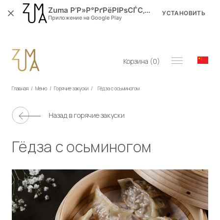
Zuma Р’Р»Р°РґРёРІРѕСЃС‚РѕРє
УСТАНОВИТЬ
Приложение на Google Play
Корзина (
0
)
Главная
/
Меню
/
Горячие закуски
/
Гёдза с осьминогом
Назад в
горячие закуски
Гёдза с осьминогом