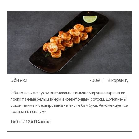
|
Эби Яки
700₽
В корзину
Обжаренные с луком, чесноком и тимьяном крупные креветки,
пропитанные белым вином и креветочным соусом. Дополнены
соком лайма и сервированы на листе бамбука. Рекомендуется
подавать теплыми
140 г. / 124.114 ккал