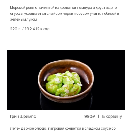
Морской ролл с начинкой из креветки темпура и хрустящего
огурца, украшается слайсом нерки и соусом унаги, тобикой и
зеленым луком
220 г. / 192.412 ккал
|
Грин Шримпс
990₽
В корзину
Легендарное блюдо: тигровая креветка в сладком соусе со