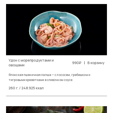
Удон с морепродуктами и
|
990₽
В корзину
овощами
Японская пшеничная лапша — с лососем, гребешком и
тигровыми креветками в сливочном соусе
260 г. / 248.925 ккал