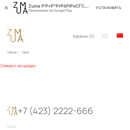
Zuma Р’Р»Р°РґРёРІРѕСЃС‚РѕРє
УСТАНОВИТЬ
Приложение на Google Play
Корзина (
0
)
Главная
/
Меню
Элемент не найден
+7 (423) 2222-666
Адрес