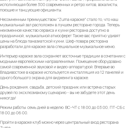
исполняющая более 300 современных и ретро хитов, вокалисты,
поющие и танцующие официанты.
Несомненным преимуществом "Zuma караоке" стало то, что наш
музыкальный зал расположен в лучшем ресторане города. Теперь
неизменное качество сервиса и кухни ресторана доступно в
праздничной, музыкальной атмосфере! Также вас приятно удивят
цены на блюда паназиатской кухни. Шеф-повара ресторана
разработали для караоке зала специальное музыкальное меню.
Интерьер караоке зала сохраняет восточные традиции в сочетании с
модными европейскими направлениями. Помещение оборудовано
самой современной звуковой и видео-аппаратурой. Впервые во
Владивостоке в караоке используется инсталляция из 12 панелей и
одного большого экрана для виджеинга караоке.
День рождения, свадьба, детский праздник или встреча старых
друзей по эксклюзивному сценарию - вы не забудете этот день
никогда!
Режим работы: семь дней в неделю: ВС-ЧТ с 18:00 до 03:00, ПТ-СБ с
18:00 до 06:00.
Пройти в караоке клуб можно через центральный вход ресторана
Zuma.