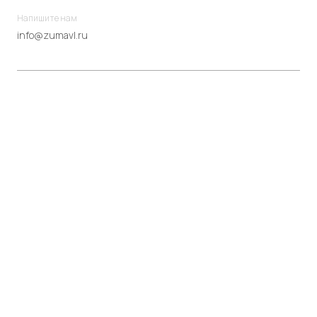
Напишите нам
info@zumavl.ru