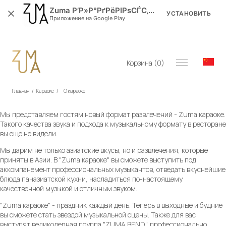
Zuma Р’Р»Р°РґРёРІРѕСЃС‚РѕРє
УСТАНОВИТЬ
Приложение на Google Play
Корзина (
0
)
Главная
/
Караоке
/
О караоке
Мы представляем гостям новый формат развлечений - Zuma караоке.
Такого качества звука и подхода к музыкальному формату в ресторане
вы еще не видели.
Мы дарим не только азиатские вкусы, но и развлечения, которые
приняты в Азии. В "Zuma караоке" вы сможете выступить под
аккомпанемент профессиональных музыкантов, отведать вкуснейшие
блюда паназиатской кухни, насладиться по-настоящему
качественной музыкой и отличным звуком.
"Zuma караоке" - праздник каждый день. Теперь в выходные и будние
вы сможете стать звездой музыкальной сцены. Также для вас
выступят великолепная группа "ZUMA BEND", профессионально