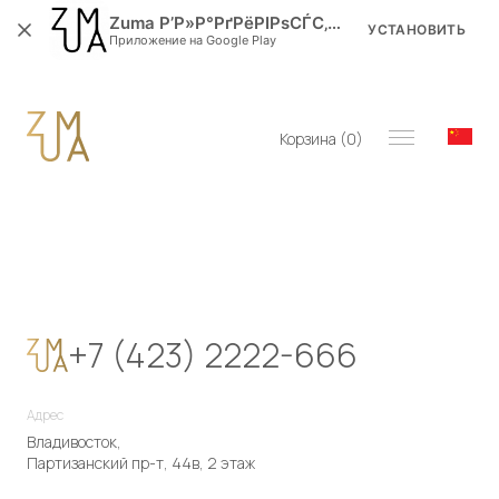
Zuma Р’Р»Р°РґРёРІРѕСЃС‚РѕРє
УСТАНОВИТЬ
Приложение на Google Play
Корзина (
0
)
+7 (423) 2222-666
Адрес
Владивосток,
Партизанский пр-т, 44в, 2 этаж