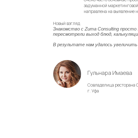
задуманной маркетинговой
направлена на выявление н
Новый взгляд
 ресторанном бизнесе.
Знакомство с Zuma Consulting просто
антов, ребята из
пересмотрели выход блюд, калькуляци
ствительно заставили
лучила
В результате нам удалось увеличить 
тро окупили все
Гульнара Имаева
Совладелица ресторана
G
г. Уфа