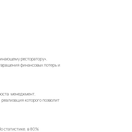
чинающему ресторатору
»,
отвращения финансовых потерь и
роста: менеджмент,
, реализация которого позволит
о статистике, в 80%