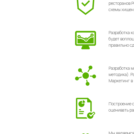
ресторанов Р
схемы хищени
Разработка к
будет воплощ
правильно с
Разработка м
методика). Р
Маркетинг в 
Построение с
оценивать ра
Мы являемся 