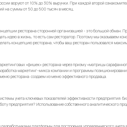
оссии воруют от 10% до 30% выручки. При каждой второй ознакомит
й на суммы от 50 до 500 тысяч в месяц.
онцепции ресторана сторонней организацией - это большой обман. Пр
ать идею в жизнь, то есть сам ресторатор. Поэтому мы оказываем кон
делать концепцию ресторана, чтобы ваш ресторан пользовался макси
аркетинговых «фишек» ресторана через призму «матрицы сарафанног
азработка маркетинг-микса компании и программы позиционирования: 
меню ресторана: создаем из меню эффективного продавца.
истемы учета ключевых показателей эффективности предприятия: биз
боту предприятия? Использование собственного аналитического про
разработчиками платформы для построения управленческого учета в 