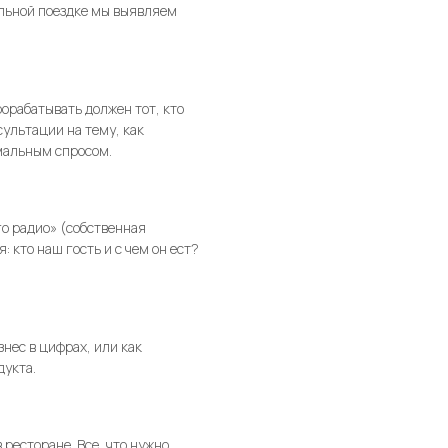
ельной поездке мы выявляем
орабатывать должен тот, кто
сультации на тему, как
мальным спросом.
о радио» (собственная
кто наш гость и с чем он ест?
нес в цифрах, или как
дукта.
ресторане. Все, что нужно