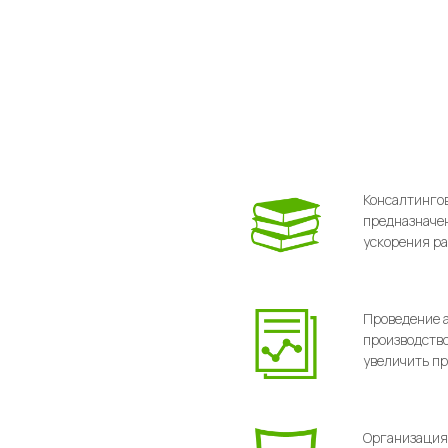
Консалтингов
предназначен
ускорения ра
Проведение а
производство
увеличить п
Организация 