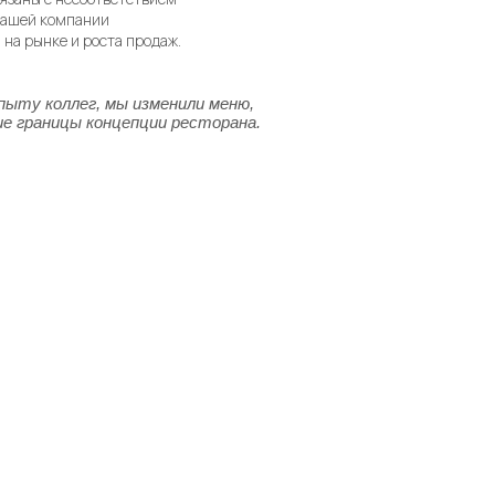
нашей компании
на рынке и роста продаж.
Максимально эффективно
пыту коллег, мы изменили меню,
Мы получили очень ц
ие границы концепции ресторана.
11%. Мы до сих пор 
обязательно продолж
Андре
Владелец