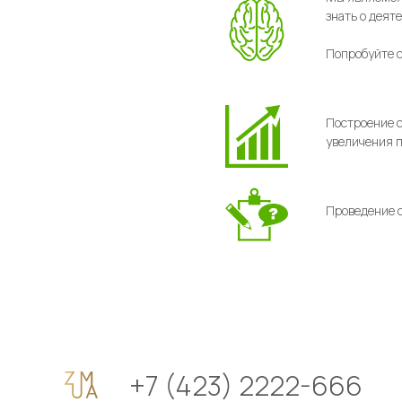
знать о деят
Попробуйте 
Построение с
увеличения 
Проведение о
+7 (423) 2222-666