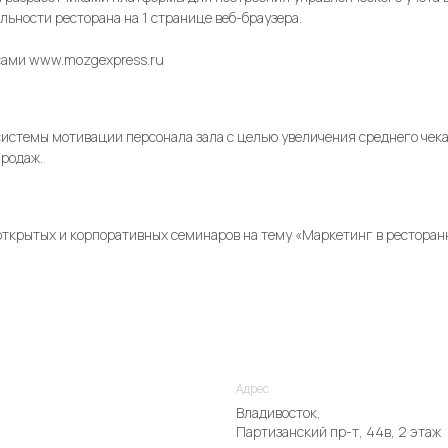
ельности ресторана на 1 странице веб-браузера.
сами
www.mozgexpress.ru
истемы мотивации персонала зала с целью увеличения среднего чека
продаж.
ткрытых и корпоративных семинаров на тему «Маркетинг в ресторан
Адрес
Владивосток,
Партизанский пр-т, 44в, 2 этаж