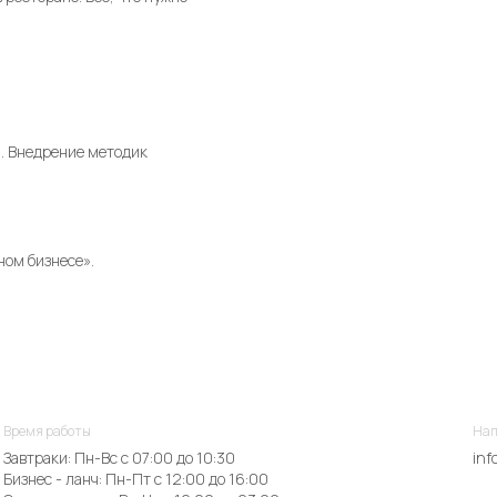
. Внедрение методик
ном бизнесе».
Время работы
Нап
Завтраки: Пн-Вс с 07:00 до 10:30
inf
Бизнес - ланч: Пн-Пт с 12:00 до 16:00