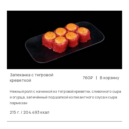
Запеканка с тигровой
|
760₽
В корзину
креветкой
Нежный ролл с начинкой из тигровой креветки, сливочного сыра
и огурца, запечённый под шапкой из пикантного соуса и сыра
пармезан
215 г. / 204.493 ккал