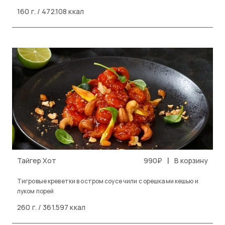
160 г. / 472.108 ккал
|
Тайгер Хот
990₽
В корзину
Тигровые креветки в остром соусе чили с орешками кешью и
луком порей
260 г. / 361.597 ккал