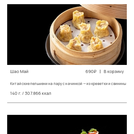
|
Шао Май
690₽
В корзину
Китайские пельмени на пару с начинкой — из креветки и свинины
140 г. / 307.866 ккал