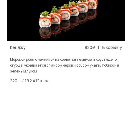
|
Кёнджу
920₽
В корзину
Морской ролл с начинкой из креветки темпура и хрустящего
огурца, украшается слайсом нерки и соусом унаги, тобикой и
зеленым луком
220 г. / 192.412 ккал