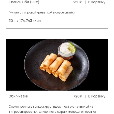
|
Спайси Эби (1шт)
250₽
В корзину
Гункан с тигровой креветкой в соусе спайси
30 г. / 174.743 ккал
|
Эби Чизаки
720₽
В корзину
Спринг роллы в тонком хрустящем тесте с начинкой из
тигровой креветки, сливочного сыра и молодого горошка