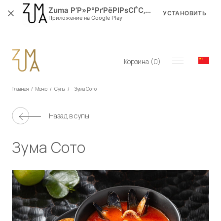
Zuma Р’Р»Р°РґРёРІРѕСЃС‚РѕРє
УСТАНОВИТЬ
Приложение на Google Play
Корзина (
0
)
Главная
/
Меню
/
Супы
/
Зума Сото
Назад в
супы
Зума Сото