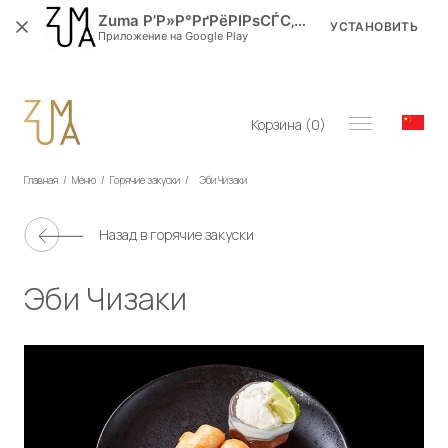
Zuma Р’Р»Р°РґРёРІРѕСЃС‚РѕРє
УСТАНОВИТЬ
Приложение на Google Play
Корзина (
0
)
Главная
/
Меню
/
Горячие закуски
/
Эби Чизаки
Назад в
горячие закуски
Эби Чизаки