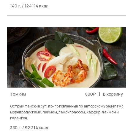
140 г. / 124.114 ккал
|
Том-Ям
890₽
В корзину
Острый тайский суп, приготовленный по авторскому рецепту с
морепродуктами, лаймом, лемонграссом, каффир-лаймом и
галангой.
330 г. / 92.314 ккал