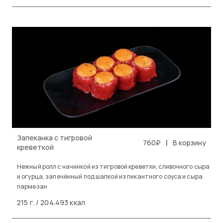
Запеканка с тигровой
|
760₽
В корзину
креветкой
Нежный ролл с начинкой из тигровой креветки, сливочного сыра
и огурца, запечённый под шапкой из пикантного соуса и сыра
пармезан
215 г. / 204.493 ккал