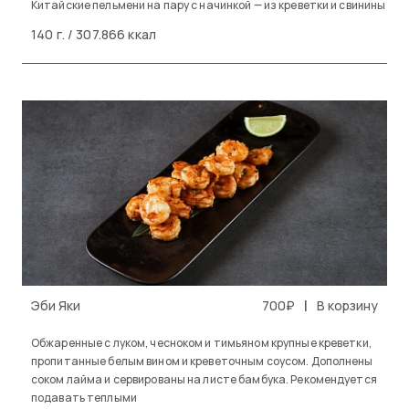
Китайские пельмени на пару с начинкой — из креветки и свинины
140 г. / 307.866 ккал
|
Эби Яки
700₽
В корзину
Обжаренные с луком, чесноком и тимьяном крупные креветки,
пропитанные белым вином и креветочным соусом. Дополнены
соком лайма и сервированы на листе бамбука. Рекомендуется
подавать теплыми