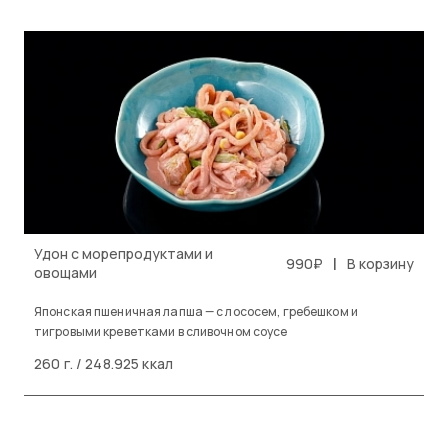
Удон с морепродуктами и
|
990₽
В корзину
овощами
Японская пшеничная лапша — с лососем, гребешком и
тигровыми креветками в сливочном соусе
260 г. / 248.925 ккал