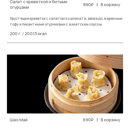
Салат с креветкой и битыми
|
890₽
В корзину
огурцами
Хрустящие креветки с салатом из шпината, авокадо, жаренным
тофу и пикантными огурчиками с азиатским соусом.
200 г. / 200.13 ккал
|
Шао Май
690₽
В корзину