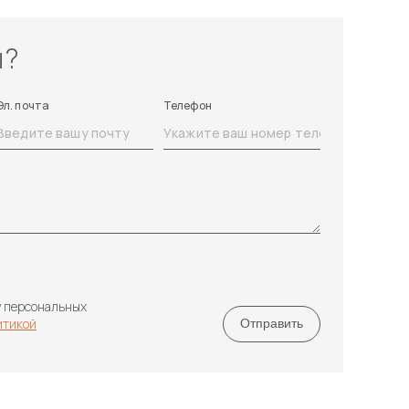
ы?
Эл. почта
Телефон
у персональных
итикой