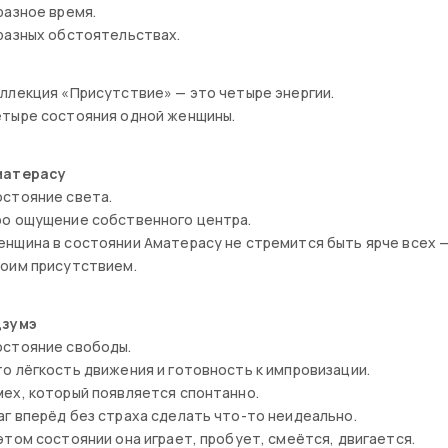
разное время.
разных обстоятельствах.
ллекция «Присутствие» — это четыре энергии.
етыре состояния одной женщины.
матерасу
остояние света.
ро ощущение собственного центра.
нщина в состоянии Аматерасу не стремится быть ярче всех 
воим присутствием.
дзумэ
остояние свободы.
о лёгкость движения и готовность к импровизации.
ех, который появляется спонтанно.
г вперёд без страха сделать что-то неидеально.
этом состоянии она играет, пробует, смеётся, двигается.