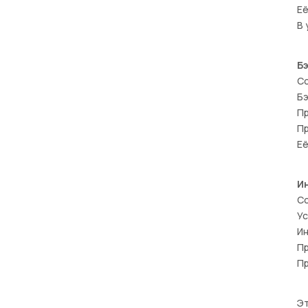
Её
В 
Б
С
Бэ
Пр
Пр
Её
И
Со
Ус
Ин
Пр
Пр
Эт