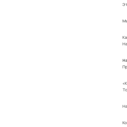
Э
Мы
Ка
На
Н
Пр
«К
То
На
Ко