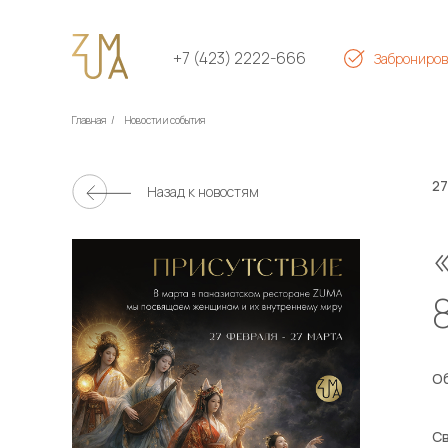
+7 (423) 2222-666
Заброниров
Главная
/
Новости и события
27
Назад к новостям
Об
Св