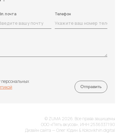
Эл. почта
Телефон
у персональных
итикой
© ZUMA 2026. Все права защищены
ООО «Пять вкусов», ИНН 2536337190
Дизайн сайта — Олег Юдин & Kokovikhin.digital