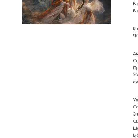
В 
В 
Ко
Ч
А
С
П
Же
с
У
С
Эт
См
Ша
В 