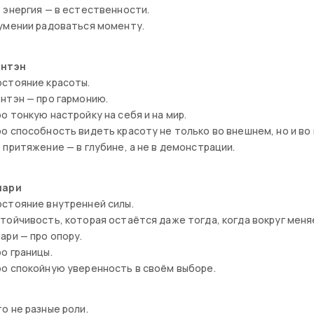
 энергия — в естественности.
умении радоваться моменту.
энтэн
остояние красоты.
нтэн — про гармонию.
о тонкую настройку на себя и на мир.
о способность видеть красоту не только во внешнем, но и во
 притяжение — в глубине, а не в демонстрации.
нари
стояние внутренней силы.
тойчивость, которая остаётся даже тогда, когда вокруг меня
ари — про опору.
о границы.
о спокойную уверенность в своём выборе.
о не разные роли.