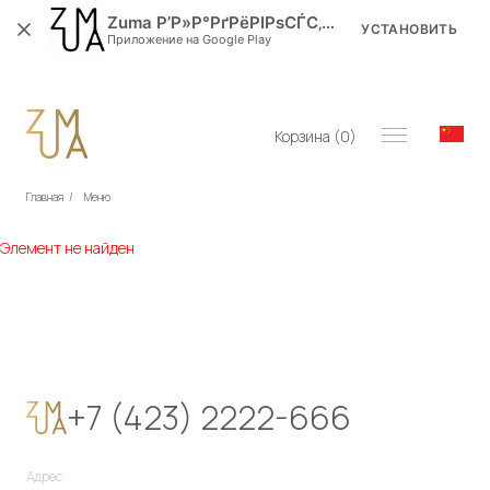
Zuma Р’Р»Р°РґРёРІРѕСЃС‚РѕРє
УСТАНОВИТЬ
Приложение на Google Play
Корзина (
0
)
Главная
/
Меню
Элемент не найден
+7 (423) 2222-666
Адрес