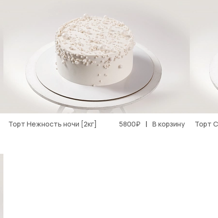
|
Торт Нежность ночи [2кг]
5800₽
В корзину
Торт С