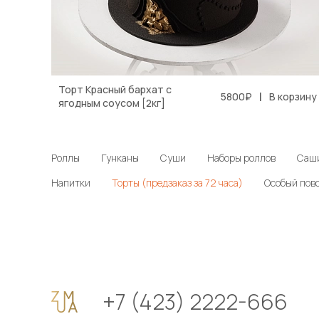
Торт Красный бархат с
|
5800₽
В корзину
ягодным соусом [2кг]
Роллы
Гунканы
Суши
Наборы роллов
Саш
Напитки
Торты (предзаказ за 72 часа)
Особый пово
+7 (423) 2222-666