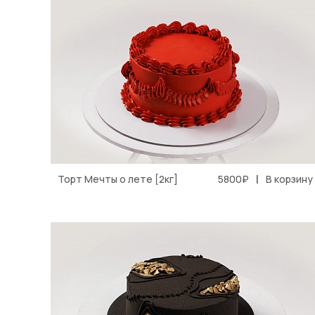
|
Торт Мечты о лете [2кг]
5800₽
В корзину