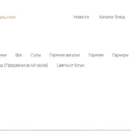
Новости
Каталог блюд
ать стол
ими
Вок
Супы
Горячие закуски
Горячее
Гарниры
д (Предзаказ за 48 часов)
Цветы от Блум