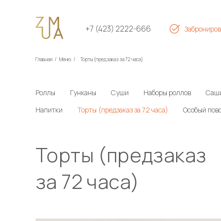
+7 (423) 2222-666
Заброниров
Главная
/
Меню
/
Торты (предзаказ за 72 часа)
Роллы
Гунканы
Суши
Наборы роллов
Саш
Напитки
Торты (предзаказ за 72 часа)
Особый пово
Торты (предзаказ
за 72 часа)