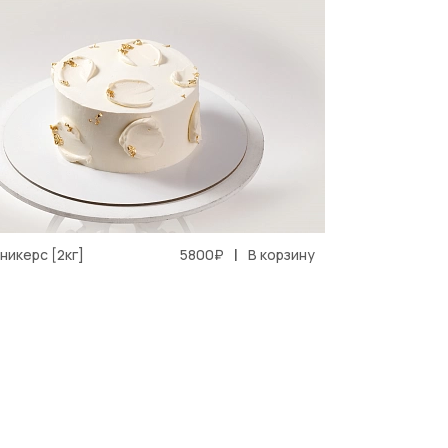
|
никерс [2кг]
5800₽
В корзину