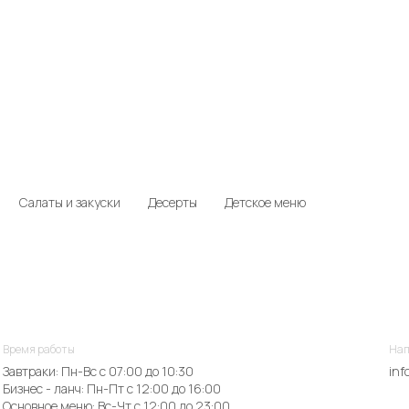
Салаты и закуски
Десерты
Детское меню
Время работы
Нап
Завтраки: Пн-Вс с 07:00 до 10:30
inf
Бизнес - ланч: Пн-Пт с 12:00 до 16:00
Основное меню: Вс-Чт с 12:00 до 23:00