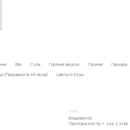
ими
Вок
Супы
Горячие закуски
Горячее
Гарниры
д (Предзаказ за 48 часов)
Цветы от Блум
Адрес
Владивосток,
Партизанский пр-т, 44в, 2 этаж